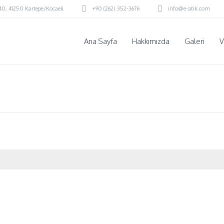
:40
,
41250 Kartepe/Kocaeli
+90 (262) 352-3676
info@e-atik.com
Ana Sayfa
Hakkımızda
Galeri
V