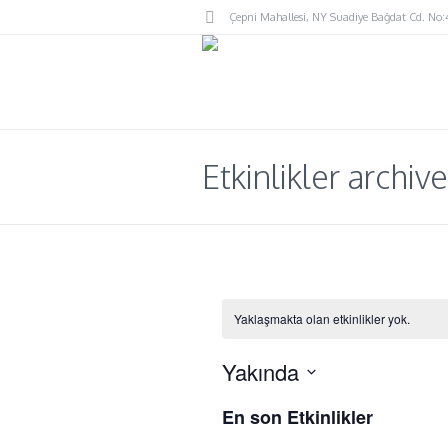
Çepni Mahallesi
, NY
Suadiye Bağdat Cd. No
Etkinlikler archive
Yaklaşmakta olan etkinlikler yok.
Yakında
Tarih
En son Etkinlikler
seç.