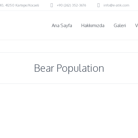
:40
,
41250 Kartepe/Kocaeli
+90 (262) 352-3676
info@e-atik.com
Ana Sayfa
Hakkımızda
Galeri
V
Bear Population