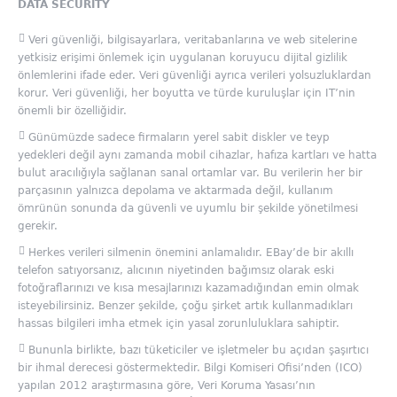
DATA SECURITY
Veri güvenliği, bilgisayarlara, veritabanlarına ve web sitelerine
yetkisiz erişimi önlemek için uygulanan koruyucu dijital gizlilik
önlemlerini ifade eder. Veri güvenliği ayrıca verileri yolsuzluklardan
korur. Veri güvenliği, her boyutta ve türde kuruluşlar için IT’nin
önemli bir özelliğidir.
Günümüzde sadece firmaların yerel sabit diskler ve teyp
yedekleri değil aynı zamanda mobil cihazlar, hafıza kartları ve hatta
bulut aracılığıyla sağlanan sanal ortamlar var. Bu verilerin her bir
parçasının yalnızca depolama ve aktarmada değil, kullanım
ömrünün sonunda da güvenli ve uyumlu bir şekilde yönetilmesi
gerekir.
Herkes verileri silmenin önemini anlamalıdır. EBay’de bir akıllı
telefon satıyorsanız, alıcının niyetinden bağımsız olarak eski
fotoğraflarınızı ve kısa mesajlarınızı kazamadığından emin olmak
isteyebilirsiniz. Benzer şekilde, çoğu şirket artık kullanmadıkları
hassas bilgileri imha etmek için yasal zorunluluklara sahiptir.
Bununla birlikte, bazı tüketiciler ve işletmeler bu açıdan şaşırtıcı
bir ihmal derecesi göstermektedir. Bilgi Komiseri Ofisi’nden (ICO)
yapılan 2012 araştırmasına göre, Veri Koruma Yasası’nın