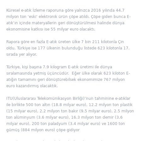
Küresel e-atık İzleme raporuna göre yalnızca 2016 yılında 44.7
milyon ton ‘eski’ elektronik ürün çöpe atıldı. Çöpe giden bunca E-
atık’ın içinde materyallerin geri dönüştürülmesi halinde dünya
ekonomisine katkısı ise 55 milyar euro olacaktı.
Rapora göre en fazla E-atık üreten ülke 7 bin 211 kilotonla Çin
oldu. Türkiye ise 177 ülkenin bulunduğu listede 623 kilotonla 17.
sırada yer alıyor.
Türkiye, kişi başına 7.9 kilogram E-atık üretimi ile dünya
sıralamasında yetmiş üçüncüdür. Eğer ülke olarak 623 kiloton E-
atığın tamamını geri dönüştürebilsek ekonomimize 767 milyon
euro kazandırmış olacaktık.
ITU(Uluslararası Telekomünikasyon Birliği)’nun tahminine e-atıklar
ile birlikte 500 ton altın (18.8 milyar euro), 12.2 milyon ton plastik
(15 milyar euro), 2.2 milyon ton bakır (9.5 milyar euro), 2.5 milyon
ton alüminyum (3.6 milyar euro), 16.3 milyon ton demir (3.6
milyar euro), 200 ton paladyum (3.4 milyar euro) ve 1600 ton
gümüş (884 milyon euro) çöpe gidiyor