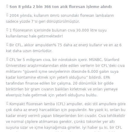
Son 8 yılda 2 bin 366 ton atık floresan işleme alındı
2004 yılında, kullanım ömrü sonundaki floresan lambaların
sadece yüzde 7’si geri dönüştürülmüştür.
1 flüoresanın içerisinde bulunan cıva 30.000 litre suyu
kullanılamaz hale getirmektedir!
Bir CFL, akkor ampulden% 75 daha az enerji kullanır ve en az 6
kat daha uzun ömürlüdür.
CFL’ler 5 miligram civa, bir nörotoksin içerir. MSNBC, Stanford
Üniversitesi araştırmalarından elde edilen verilerin bir CFL’deki cıva
miktarını “güvenli içme seviyelerinin ötesinde 6.000 galon suya
kadar kontamine etmek için yeterli olduğunu” bildirdi. EPA
tarafından finanse edilen bir çalışma, 20 dönümlük bir gölde
biriktirilen bir gram cıvanın balıkları kirletmek ve onları yemeye
elverişsiz hale getirmek için yeterli olduğunu buldu.
Kompakt flüoresan lamba (CFL) ampuller, eski stil ampullere göre
çok daha az enerji harcadıkları için populerdir. Ne yazık ki, onları bu
kadar enerji verimli yapan bileşenlerden biri cıvadır. Cıva tehlikelidir
ve normal çöplere atılmaması gerekir, çünkü toksinler yer altı
suyuna sızar ve içme kaynağımıza girerler. İyi haber şu ki, bir CFL