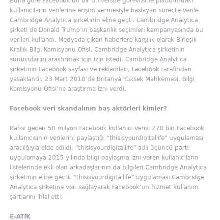
Buna göre Facebook’un bir üniversite görevlisine platformdaki
kullanıcıların verilerine erişim vermesiyle başlayan süreçte verile
Cambridge Analytica şirketinin eline geçti. Cambridge Analytica
şirketi de Donald Trump’ın başkanlık seçimleri kampanyasında bu
verileri kullandı. Medyada çıkan haberlere karşılık olarak Birleşik
Krallık Bilgi Komisyonu Ofisi, Cambridge Analytica şirketinin
sunucularını araştırmak için izin istedi. Cambridge Analytica
şirketinin Facebook sayfası ve reklamları, Facebook tarafından
yasaklandı. 23 Mart 2018’de Britanya Yüksek Mahkemesi, Bilgi
Komisyonu Ofisi’ne araştırma izni verdi.
Facebook veri skandalının baş aktörleri kimler?
Bahsi geçen 50 milyon Facebook kullanıcı verisi 270 bin Facebook
kullanıcısının verilerini paylaştığı “thisisyourdigitallife” uygulaması
aracılğıyla elde edildi. “thisisyourdigitallife” adlı üçüncü parti
uygulamaya 2015 yılında bilgi paylaşma izni veren kullanıcıların
listelerinde ekli olan arkadaşlarının da bilgileri Cambridge Analytica
şirketinin eline geçti. “thisisyourdigitallife” uygulaması Cambridge
Analytica şirketine veri sağlayarak Facebook’un hizmet kullanım
şartlarını ihlal etti.
E-ATIK