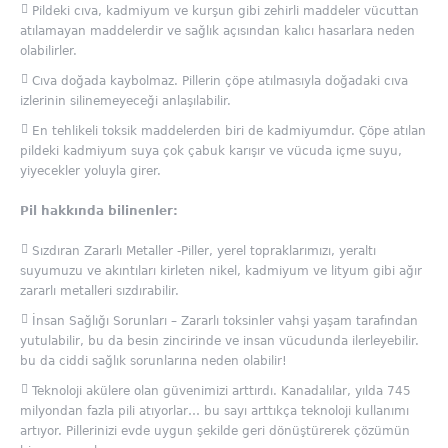
Pildeki cıva, kadmiyum ve kurşun gibi zehirli maddeler vücuttan
atılamayan maddelerdir ve sağlık açısından kalıcı hasarlara neden
olabilirler.
Cıva doğada kaybolmaz. Pillerin çöpe atılmasıyla doğadaki cıva
izlerinin silinemeyeceği anlaşılabilir.
En tehlikeli toksik maddelerden biri de kadmiyumdur. Çöpe atılan
pildeki kadmiyum suya çok çabuk karışır ve vücuda içme suyu,
yiyecekler yoluyla girer.
Pil hakkında bilinenler:
Sızdıran Zararlı Metaller -Piller, yerel topraklarımızı, yeraltı
suyumuzu ve akıntıları kirleten nikel, kadmiyum ve lityum gibi ağır
zararlı metalleri sızdırabilir.
İnsan Sağlığı Sorunları – Zararlı toksinler vahşi yaşam tarafından
yutulabilir, bu da besin zincirinde ve insan vücudunda ilerleyebilir.
bu da ciddi sağlık sorunlarına neden olabilir!
Teknoloji akülere olan güvenimizi arttırdı. Kanadalılar, yılda 745
milyondan fazla pili atıyorlar… bu sayı arttıkça teknoloji kullanımı
artıyor. Pillerinizi evde uygun şekilde geri dönüştürerek çözümün