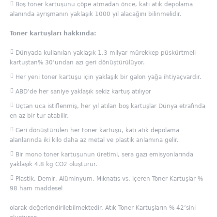
Boş toner kartuşunu çöpe atmadan önce, katı atık depolama
alanında ayrışmanın yaklaşık 1000 yıl alacağını bilinmelidir.
Toner kartuşları hakkında:
Dünyada kullanılan yaklaşık 1,3 milyar mürekkep püskürtmeli
kartuştan% 30’undan azı geri dönüştürülüyor.
Her yeni toner kartuşu için yaklaşık bir galon yağa ihtiyaçvardır.
ABD’de her saniye yaklaşık sekiz kartuş atılıyor
Uçtan uca istiflenmiş, her yıl atılan boş kartuşlar Dünya etrafında
en az bir tur atabilir.
Geri dönüştürülen her toner kartuşu, katı atık depolama
alanlarında iki kilo daha az metal ve plastik anlamına gelir.
Bir mono toner kartuşunun üretimi, sera gazı emisyonlarında
yaklaşık 4,8 kg CO2 oluşturur.
Plastik, Demir, Alüminyum, Mıknatıs vs. içeren Toner Kartuşlar %
98 ham maddesel
olarak değerlendirilebilmektedir. Atık Toner Kartuşların % 42’sini