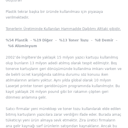
oluşturan
Plastik tekrar başka bir üründe kullanılması için piyasaya
verilmektedir.
Tonerlerin Üretiminde Kullanılan Hammadde Dağılımı Alttaki gibidir.
%54 Plastik – %19 Diğer – %13 Toner Tozu – %8 Demir –
%6 Alüminyum
2002’de İngiltere’de yaklaşık 15 milyon yazıcı kartuşu kullanılmış
olup bunların 13 milyon adedi atılmış olarak tespit edilmiştir. Boş
tonerve kartuşların geri dönüşümünde kullanılma imkanı varken ve
de belirli ücret karşılığında satılma durumu söz konusu iken
atılmalarının anlamı yoktur. Aynı yılda global olarak 10 milyon
Laserjet printer toneri geridönüşüm programında kullanılmıştır. Bu
kayıt yaklaşık 26 milyon pound gibi bir rakamın çöpten geri
dönmesi anlamına gelir.
Satıcı firmalar yeni mürekkep ve toner tozu kullanılarak elde edilen
bitmiş kartuşların yazıcılara zarar verdiğini ifade eder. Burada amaç
tüketiciyi yeni ürün almaya sevk etmektir. Zira üretici firmaların
ana gelir kaynağı sarf ürünlerin satışından kaynaklanır. Ancak bu