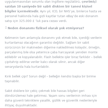
uygulanmasından sorumlu olan İngiltere regülatörü,
çevrimiçi
satılan 10 saniyede bir sabit diskten bir tanesi kişisel
bilgiler içermektedir.
Aynı yıl, ICO, bir NHS’ye, binlerce hasta ve
personel hakkında hala gizli kayıtlar tutan eBay’de eski donanım
satışı için 325.000 £ ‘luk para cezası verdi.
Neden donanımı fiziksel olarak yok etmiyoruz?
Kelimenin tam anlamıyla donanımı yok etmek bile, içerdiği verilerin
kurtarılamaz olacağının garantisi değildir. Sağlam bir sabit
sürücünün bir makineden diğerine nakledilmesi kolaydır, örneğin,
parçalanmış bile olsa yeterince çaba harcayarak yeniden monte
edilebilir ve kopyalanabilir. Flash bellekte işler biraz farklıdır – bellek
çipitahrip edilirse veriler kalıcı olarak silinir, ancak diğer
senaryolarda hala kurtarılabilir.
Kırık bellek çipi? Sorun değil – belleğin kendisi başka bir birime
taşınabilir.
Sabit disklere bir çekiç çekmek bile hassas bilgileri geri
döndürülemez hale getirmez. Yaşam sonu verilerinin imhası için
daha güvenli tekniklere yasallık, gizlilik ve güvenlik nedenleriyle
ihtiyaç duyulmaktadır.