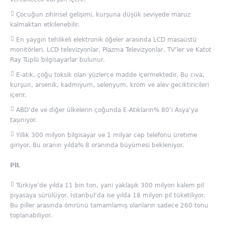
Çocuğun zihinsel gelişimi, kurşuna düşük seviyede maruz
kalmaktan etkilenebilir.
En yaygın tehlikeli elektronik öğeler arasında LCD masaüstü
monitörleri, LCD televizyonlar, Plazma Televizyonlar, TV’ler ve Katot
Ray Tüplü bilgisayarlar bulunur.
E-atık, çoğu toksik olan yüzlerce madde içermektedir. Bu cıva,
kurşun, arsenik, kadmiyum, selenyum, krom ve alev geciktiricileri
içerir.
ABD’de ve diğer ülkelerin çoğunda E-Atıkların% 80’i Asya’ya
taşınıyor.
Yıllık 300 milyon bilgisayar ve 1 milyar cep telefonu üretime
giriyor. Bu oranın yılda% 8 oranında büyümesi bekleniyor.
PİL
Türkiye’de yılda 11 bin ton, yani yaklaşık 300 milyon kalem pil
piyasaya sürülüyor. İstanbul’da ise yılda 18 milyon pil tüketiliyor.
Bu piller arasında ömrünü tamamlamış olanların sadece 260 tonu
toplanabiliyor.