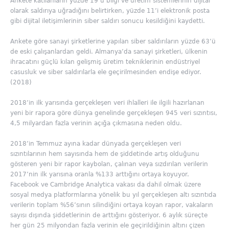
Ankete katılanların yüzde 19’u bilgi ve üretim sistemlerinin dijital
olarak saldırıya uğradığını belirtirken, yüzde 11’i elektronik posta
gibi dijital iletişimlerinin siber saldırı sonucu kesildiğini kaydetti.
Ankete göre sanayi şirketlerine yapılan siber saldırıların yüzde 63’ü
de eski çalışanlardan geldi. Almanya’da sanayi şirketleri, ülkenin
ihracatını güçlü kılan gelişmiş üretim tekniklerinin endüstriyel
casusluk ve siber saldırılarla ele geçirilmesinden endişe ediyor.
(2018)
2018’in ilk yarısında gerçekleşen veri ihlalleri ile ilgili hazırlanan
yeni bir rapora göre dünya genelinde gerçekleşen 945 veri sızıntısı,
4,5 milyardan fazla verinin açığa çıkmasına neden oldu.
2018’in Temmuz ayına kadar dünyada gerçekleşen veri
sızıntılarının hem sayısında hem de şiddetinde artış olduğunu
gösteren yeni bir rapor kaybolan, çalınan veya sızdırılan verilerin
2017’nin ilk yarısına oranla %133 arttığını ortaya koyuyor.
Facebook ve Cambridge Analytica vakası da dahil olmak üzere
sosyal medya platformlarına yönelik bu yıl gerçekleşen altı sızıntıda
verilerin toplam %56’sının silindiğini ortaya koyan rapor, vakaların
sayısı dışında şiddetlerinin de arttığını gösteriyor. 6 aylık süreçte
her gün 25 milyondan fazla verinin ele geçirildiğinin altını çizen