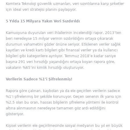
Komtera Teknoloji güvenlik uzmanları, veri sızıntılarına karşı şirketler
için ideal veri stratejisi planını paylaşıyor.
5 Yılda 15 Milyara Yakın Veri Sızdırıldı
Kamuoyuna duyurulan veri ihlallerinin incelendiği rapor, 2013’ten
beri neredeyse 15 milyar verinin sızdırıldığını ortaya çıkararak
durumun vahametini gözler önüne seriyor. Etkilenen veriler sağlık
kayıtları ve kredi kartı bilgileri gibi finansal veriler ya da kullanıcı
bilgileri gibi kategorilere ayrılıyor. Temmuz 2018’e kadar saniye
başına 291 veri hırsızlığı yaşandığını ortaya koyan rapora göre,
vakaların %65’ini kimlik hırsızlığı oluşturuyor.
Verilerin Sadece %1’i Şifrelenmiş!
Rapora göre çalınan, kaybolan ya da ele geçirilen verilerin sadece
%1’i şifrelenmiş bir şekilde korunuyor. Geçen senenin ilk yarısı için
%2,5 olan bu oran, hassas bilgilerin şifreleme yöntemi ile kontrol
altına alınmasının neredeyse tamamen göz ardı edildiğini
gösteriyor.
Kişisel verilerin ele geçirilmesinde sosyal medyanın bu yıl en büyük