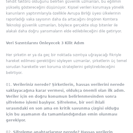
tehdit faktörü olduğunu belirten güvenlik uzmanları, bu eğilimin
yükseliş göstereceğini düşünüyor. Kişisel verileri korumaya yönelik
kanunların yaptırımlarıyla özellikle Avrupa Birliği üyesi ülkelerinin
raporladığı vaka sayısının daha da artacağını öngören Komtera
Teknoloji güvenlik uzmanları, böylece gerçekte olup bitenler ile
alakalı daha doğru yansımaların elde edilebileceğini dile getiriyor.
Veri Sızıntılarını Önleyecek 3 Kilit Adım
Her şirketin er ya da geç bir noktada sızıntıya uğrayacağı fikriyle
hareket edilmesi gerektiğini söyleyen uzmanlar, şirketlerin üç temel
sorudan hareketle veri koruma stratejilerini geliştirebileceğini
belirtiyor.
Verileriniz nerede? Şirketlerin, hassas verilerini nerede
saklayacağına karar vermesi, oldukça önemli olan ilk adım.
Veriler için en doğru konumun belirlenmesinden sonra
şifreleme işlemi başlıyor. Şifreleme, bir veri ihlali
sırasındaki en son ama en kritik savunma çizgisi olduğu
için bu aşamanın da tamamlandığından emin olunması
gerekiyor.
Şifreleme anahtarlarınız nerede? Hassas verilerin