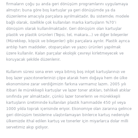
firmaların çoğu şu anda geri dönüşüm programlarını uygulamaya
almıştır; buna göre boş kartuşlar ya geri dönüşümde ya da
düzenleme amacıyla parçalara ayrılmaktadır. Bu sistemde; modele
bağlı olarak, özellikle çok kullanılan marka kartuşların %70’i
dönüşüm olarak kullanılmaktadır. Geri dönüşüm olan kartuşlar
plastik ve plastik ürünleri (Tepsi, tel, makara…) ve diğer bileşenler
(Mürekkep, köpük ve bileşenler) gibi parçalara ayrılır. Plastik ayrıca
arıtılıp ham maddeler, otoparçaları ve yazıcı ürünleri yapılmak
üzere kullanılır. Kalan parçalar ekolojik çevreyi kirletmeyecek ve
koruyacak şekilde düzenlenir.
Kullanım süresi sona eren veya bitmiş boş inkjet kartuşlarınızı ve
boş lazer yazıcıtonerlerinizi çöpe atarak hem doğaya hem de ülke
ekonomisine zarar verdiğimizin farkına varmamız lazım. 2005 yılı
itibari ile mürekkepli kartuşlar ve lazer toner atıkları, tehlikeli atıklar
sınıfında yer almaktadır, çünkü lazer tonerlerin ve mürekkepli
kartuşların üretiminde kullanılan plastik hammadde 450 yıl veya
1000 yılda toprak içerisinde eriyor. Ekonomiye olan zararına gelince
geri dönüşüm tesislerine ulaştırılamayan binlerce kartuş nedeniyle
ülkemizde ithal edilen kartuş ve tonerler için miyarlarca dolar milli
servetimiz akıp gidiyor.