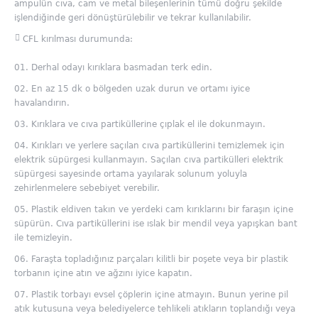
ampulün cıva, cam ve metal bileşenlerinin tümü doğru şekilde
işlendiğinde geri dönüştürülebilir ve tekrar kullanılabilir.
CFL kırılması durumunda:
Derhal odayı kırıklara basmadan terk edin.
En az 15 dk o bölgeden uzak durun ve ortamı iyice
havalandırın.
Kırıklara ve cıva partiküllerine çıplak el ile dokunmayın.
Kırıkları ve yerlere saçılan cıva partiküllerini temizlemek için
elektrik süpürgesi kullanmayın. Saçılan cıva partikülleri elektrik
süpürgesi sayesinde ortama yayılarak solunum yoluyla
zehirlenmelere sebebiyet verebilir.
Plastik eldiven takın ve yerdeki cam kırıklarını bir faraşın içine
süpürün. Cıva partiküllerini ise ıslak bir mendil veya yapışkan bant
ile temizleyin.
Faraşta topladığınız parçaları kilitli bir poşete veya bir plastik
torbanın içine atın ve ağzını iyice kapatın.
Plastik torbayı evsel çöplerin içine atmayın. Bunun yerine pil
atık kutusuna veya belediyelerce tehlikeli atıkların toplandığı veya