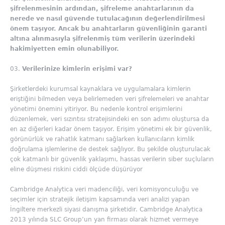
şifrelenmesinin ardından, şifreleme anahtarlarının da
nerede ve nasıl güvende tutulacağının değerlendirilmesi
önem taşıyor. Ancak bu anahtarların güvenliğinin garanti
altına alınmasıyla şifrelenmiş tüm verilerin üzerindeki
hakimiyetten emin olunabiliyor.
Verilerinize kimlerin erişimi var?
Şirketlerdeki kurumsal kaynaklara ve uygulamalara kimlerin
eriştiğini bilmeden veya belirlemeden veri şifrelemeleri ve anahtar
yönetimi önemini yitiriyor. Bu nedenle kontrol erişimlerini
düzenlemek, veri sızıntısı stratejisindeki en son adımı oluştursa da
en az diğerleri kadar önem taşıyor. Erişim yönetimi ek bir güvenlik,
görünürlük ve rahatlık katmanı sağlarken kullanıcıların kimlik
doğrulama işlemlerine de destek sağlıyor. Bu şekilde oluşturulacak
çok katmanlı bir güvenlik yaklaşımı, hassas verilerin siber suçluların
eline düşmesi riskini ciddi ölçüde düşürüyor
Cambridge Analytica veri madenciliği, veri komisyonculuğu ve
seçimler için stratejik iletişim kapsamında veri analizi yapan
İngiltere merkezli siyasi danışma şirketidir. Cambridge Analytica
2013 yılında SLC Group’un yan firması olarak hizmet vermeye