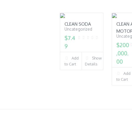
CLEAN SODA
CLEAN 
Uncategorized
MOTO
Uncateg
$
7.4
$
200
9
,000.
Add
Show
00
to Cart
Details
Add
to Cart