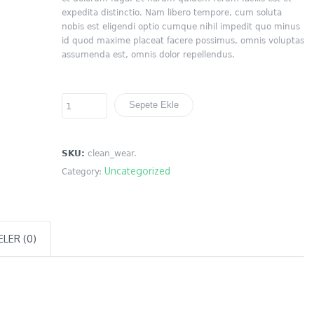
expedita distinctio. Nam libero tempore, cum soluta
nobis est eligendi optio cumque nihil impedit quo minus
id quod maxime placeat facere possimus, omnis voluptas
assumenda est, omnis dolor repellendus.
Sepete Ekle
SKU:
clean_wear
.
Uncategorized
Category:
LER (0)