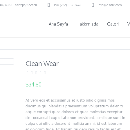
:40
,
41250 Kartepe/Kocaeli
+90 (262) 352-3676
info@e-atik.com
Ana Sayfa
Hakkımızda
Galeri
V
Clean Wear
$
34.80
At vero eos et accusamus et iusto odio dignissimos
ducimus qui blanditiis praesentium voluptatum deleniti
atque corrupti quos dolores et quas molestias excepturi
sint occaecati cupiditate non provident, similique sunt in
culpa qui officia deserunt mollitia animi, id est laborum
et dolorum fuga. Et harum quidem rerum facilis est et